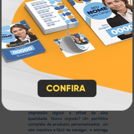
gráfica online,
Muito antes de termos como
impressão sob demanda e web to print
se
Atual Card já estava
popularizarem, a
transformando o mercado gráfico
.
inovando
Nascemos digitais e seguimos
continuamente
tecnologia
, investindo em
de ponta
para garantir a melhor experiência
produtos personalizados e impressão
em
online
agilidade,
. Tudo isso para oferecer
qualidade e soluções inteligentes
que
atendem às suas necessidades.
Liderança e Qualidade em
Impressão
Prestes a completar três décadas de
a Atual Card segue
inovação e serviços,
como referência no mercado gráfico e de
personalização online
, oferecendo
impressão digital e offset de alta
qualidade
portfólio
. Nosso segredo? Um
completo de produtos personalizados
, um
site intuitivo e fácil de navegar
entrega
, e