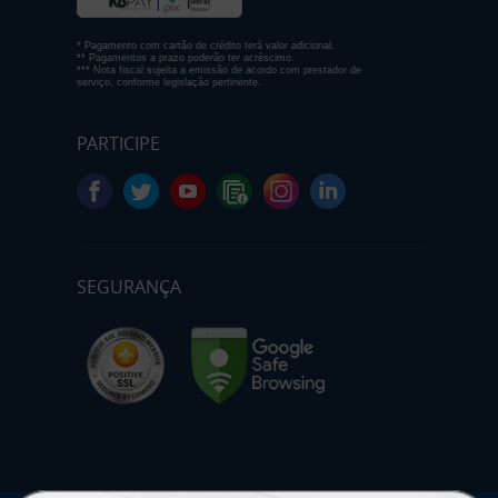
* Pagamento com cartão de crédito terá valor adicional.
** Pagamentos a prazo poderão ter acréscimo.
*** Nota fiscal sujeita a emissão de acordo com prestador de
serviço, conforme legislação pertinente.
PARTICIPE
SEGURANÇA