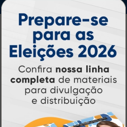
IMPRA INDUSTRIA GRAFICA LTDA | CNPJ: 28.045.354/0002-52
Atual Card © 2026. Todos os direitos reservados.
Atual Card: A Gráfica Pioneira em
Personalização Online
Atual Card é referência em impressão
gráfica online no Brasil
, oferecendo uma
ampla variedade de produtos e soluções para
atender profissionais autônomos, empresas e
revendedores gráficos
quase três
. Com
décadas de experiência
, somos pioneiros no
impressão sob demanda
segmento de
,
tecnologia,
investindo continuamente em
inovação e personalização
para entregar
qualidade, agilidade e a melhor
experiência
aos nossos clientes.
Pioneirismo e Inovação em
Impressão personalizada