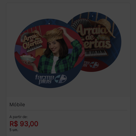
Móbile
A partir de:
R$ 93,00
5 un.