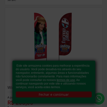
Este site armazena cookies para melhorar a experiência
do usuário. Você pode desativá-los através do seu
navegador, entretanto, algumas áreas e funcionalidades
não funcionarão corretamente. Para mais informações
você pode consultar os nossos
termos de uso
. Ao
continuar navegando por este site e utilizando nossos
Wind Banner
serviços, você aceita estes termos.
Fechar e continuar
A partir de:
R$ 208,00