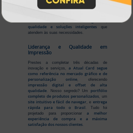
continuamente
tecnologia
, investindo em
de ponta
para garantir a melhor experiência
produtos personalizados e impressão
em
online
agilidade,
. Tudo isso para oferecer
qualidade e soluções inteligentes
que
atendem às suas necessidades.
Liderança e Qualidade em
Impressão
Prestes a completar três décadas de
a Atual Card segue
inovação e serviços,
como referência no mercado gráfico e de
personalização online
, oferecendo
impressão digital e offset de alta
qualidade
portfólio
. Nosso segredo? Um
completo de produtos personalizados
, um
site intuitivo e fácil de navegar
entrega
, e
rápida para todo o Brasil
. Tudo foi
a melhor
projetado para proporcionar
experiência de compra e a máxima
satisfação dos nossos clientes
.