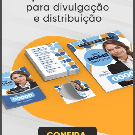
Atual Card: A Gráfica Pioneira em
Personalização Online
Atual Card é referência em impressão
gráfica online no Brasil
, oferecendo uma
ampla variedade de produtos e soluções para
atender profissionais autônomos, empresas e
revendedores gráficos
quase três
. Com
décadas de experiência
, somos pioneiros no
impressão sob demanda
segmento de
,
tecnologia,
investindo continuamente em
inovação e personalização
para entregar
qualidade, agilidade e a melhor
experiência
aos nossos clientes.
Pioneirismo e Inovação em
Impressão personalizada
gráfica online,
Muito antes de termos como
impressão sob demanda e web to print
se
Atual Card já estava
popularizarem, a
transformando o mercado gráfico
.
inovando
Nascemos digitais e seguimos