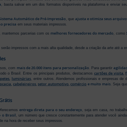
a
, basta salvar em um dos formatos disponíveis na plataforma e enviar seu
Sistema Automático de Pré-Impressão
ajusta e otimiza seus arquiv
, que
o precisa
em seus materiais impressos.
melhores fornecedores do mercado
ão, mantemos parcerias com os
, como
serão impressos com a mais alta qualidade, desde a criação da arte até a ent
des
mais de 20.000 itens para personalização
agilida
essos, com
. Para garantir
cartões de visita
,
odo o Brasil. Entre os principais produtos, destacamos
apetes
,
luminárias
, entre outros. Atendemos profissionais e empresas de
ocacia
,
cabeleireiros
,
setor automotivo
,
comércio
e muito mais
. Seja qu
Grátis
entrega direta para o seu endereço
 Oferecemos
, seja em casa, no trabal
 o Brasil
, um número que cresce constantemente para atender você ainda 
ade na hora de receber seus impressos.