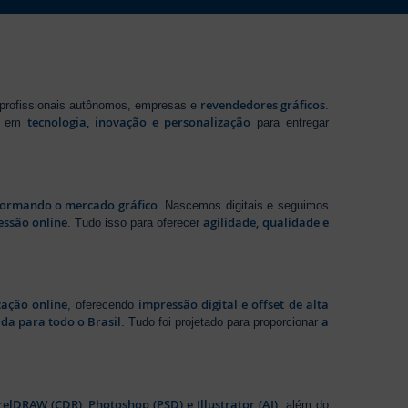
revendedores gráficos
 profissionais autônomos, empresas e
.
tecnologia, inovação e personalização
te em
para entregar
sformando o mercado gráfico
. Nascemos digitais e seguimos
essão online
agilidade, qualidade e
. Tudo isso para oferecer
zação online
impressão digital e offset de alta
, oferecendo
da para todo o Brasil
a
. Tudo foi projetado para proporcionar
elDRAW (CDR), Photoshop (PSD) e Illustrator (AI)
, além do