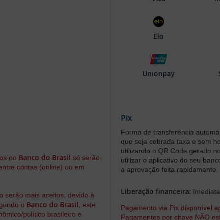
Elo
Unionpay
Pix
Forma de transferência automá
que seja cobrada taxa e sem hor
utilizando o QR Code gerado n
Banco do Brasil
dos no
só serão
utilizar o aplicativo do seu ban
entre contas (online) ou em
a aprovação feita rapidamente.
Liberação financeira:
Imediat
o serão mais aceitos, devido à
Banco do Brasil
egundo o
, este
Pagamento via Pix disponível ap
mico/político brasileiro e
Pagamentos por chave NÃO estão