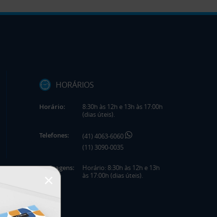
HORÁRIOS
Horário:
8:30h às 12h e 13h às 17:00h
(dias úteis).
Telefones:
(41) 4063-6060
(11) 3090-0035
Mensagens:
Horário: 8:30h às 12h e 13h
×
às 17:00h (dias úteis).