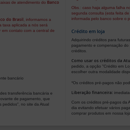
Banco
 caixas de atendimento do
Obs.: caso haja alguma falha n
segunda consulta (esta feita de
informada pelo banco sobre o 
co do Brasil
, informamos a
 a taxa aplicada a nós será
r em contato com a central de
Crédito em loja
Adquirindo créditos para futura
pagamento e compensação do s
créditos.
Como usar os créditos da Atu
pedido, a opção "Crédito em Lo
escolher outra modalidade dis
ente bancário
*Os créditos pré-pagos não po
Liberação financeira:
imediata
es transferência bancária e
mprovante de pagamento, que
Com os créditos pré-pagos da At
 pedidos", no site da Atual
dia evitando efetuar vários p
comprar produtos em nossa loj