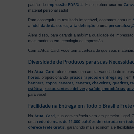
impressão PDF/X-4
Canv
padrão de
. E se preferir criar no
material personalizado!
Para conseguir um resultado impecável, contamos com um
fidelidade das cores, alta definição
personalizaçã
a
e uma
Além disso, para garantir a máxima qualidade de impress
mais moderno em tecnologia de impressão.
Com a Atual Card, você tem a certeza de que seus materiais 
Diversidade de Produtos para suas Necessida
Atual Card
Na
, oferecemos uma ampla variedade de impr
horas
prazos rápidos e entrega ágil
, proporcionando
em t
banners
,
copos
,
canecas
,
canetas
,
chaveiros
,
quadros
,
t
estética
,
restaurantes e delivery
,
saúde
,
imobiliárias
,
adv
para você!
Facilidade na Entrega em Todo o Brasil e Frete 
Atual Card
Na
, sua conveniência vem em primeiro lugar!
rede de mais de 11.000 balcões de retirada em todo
uma
oferece Frete Grátis
, garantindo mais economia e flexibilid