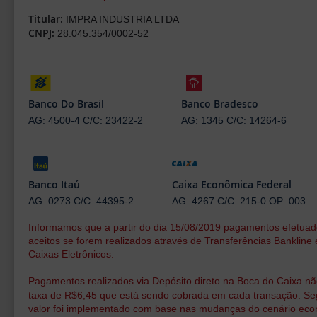
Titular:
IMPRA INDUSTRIA LTDA
CNPJ:
28.045.354/0002-52
Banco Do Brasil
Banco Bradesco
AG: 4500-4 C/C: 23422-2
AG: 1345 C/C: 14264-6
Banco Itaú
Caixa Econômica Federal
AG: 0273 C/C: 44395-2
AG: 4267 C/C: 215-0 OP: 003
Informamos que a partir do dia 15/08/2019 pagamentos efetua
aceitos se forem realizados através de Transferências Bankline 
Caixas Eletrônicos.
Pagamentos realizados via Depósito direto na Boca do Caixa nã
taxa de R$6,45 que está sendo cobrada em cada transação. S
valor foi implementado com base nas mudanças do cenário econô