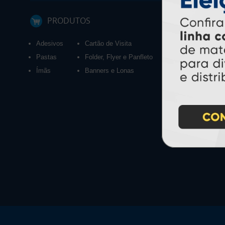
PRODUTOS
Adesivos
Cartão de Visita
Calendários 2027
Pastas
Folder, Flyer e Panfleto
Ímãs
Banners e Lonas