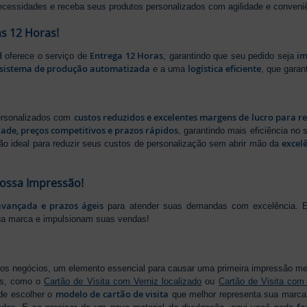
ecessidades e receba seus produtos personalizados com agilidade e conveni
s 12 Horas!
d
Entrega 12 Horas
im
oferece o serviço de
, garantindo que seu pedido seja
sistema de produção automatizada
logística eficiente
e a uma
, que gara
custos reduzidos e excelentes margens de lucro para r
personalizados com
dade, preços competitivos e prazos rápidos
, garantindo mais eficiência no
excel
ão ideal para reduzir seus custos de personalização sem abrir mão da
Nossa Impressão!
avançada e prazos ágeis
para atender suas demandas com excelência. E
ua marca e impulsionam suas vendas!
os negócios, um elemento essencial para causar uma primeira impressão m
os, como o
Cartão de Visita com Verniz localizado
ou
Cartão de Visita com
modelo de cartão de visita
de escolher o
que melhor representa sua marca,
fa