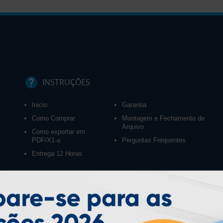
INSTRUÇÕES
Inicio
Garantia
Como Comprar
Montagem e Fechamento de
Arquivo
Como exportar em
PDF/X1-a
Perguntas Frequentes
Entrega 12 Horas