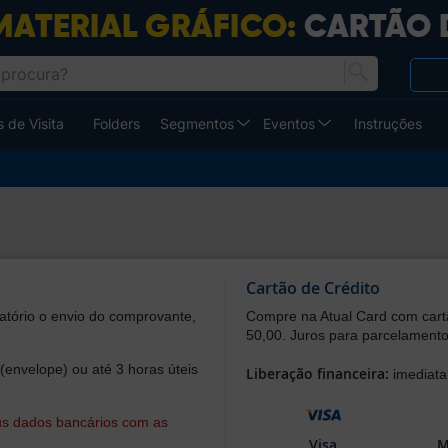
 de Visita
Folders
Segmentos
Eventos
Instruções
Cartão de Crédito
atório o envio do comprovante,
Compre na Atual Card com cart
50,00. Juros para parcelamentos 
(envelope) ou até 3 horas úteis
Liberação financeira:
imediata
eus dados bancários com as
Visa
M