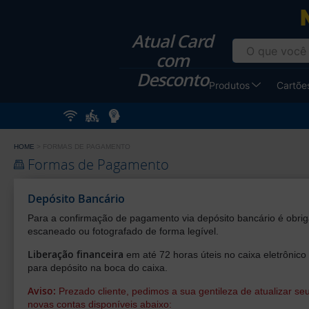
Imprima na
Atual Card
com
Desconto
Produtos
Cartões
HOME
FORMAS DE PAGAMENTO
Formas de Pagamento
Depósito Bancário
Para a confirmação de pagamento via depósito bancário é obrig
escaneado ou fotografado de forma legível.
Liberação financeira
em até 72 horas úteis no caixa eletrônico 
para depósito na boca do caixa.
Aviso:
Prezado cliente, pedimos a sua gentileza de atualizar s
novas contas disponíveis abaixo: