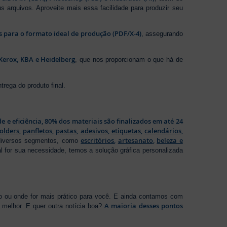
s arquivos. Aproveite mais essa facilidade para produzir seu
os para o formato ideal de produção (PDF/X-4)
, assegurando
Xerox, KBA e Heidelberg
, que nos proporcionam o que há de
rega do produto final.
de e eficiência, 80% dos materiais são finalizados em até 24
folders
,
panfletos
,
pastas
,
adesivos
,
etiquetas
,
calendários
,
escritórios
,
artesanato
,
beleza e
 diversos segmentos, como
al for sua necessidade, temos a solução gráfica personalizada
ho ou onde for mais prático para você. E ainda contamos com
A maioria desses pontos
melhor. E quer outra notícia boa?