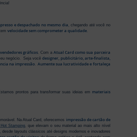
ência!
presso e despachado no mesmo dia
, chegando até você no
velocidade sem comprometer a qualidade
ntem
.
evendedores gráficos
Atual Card como sua parceira
. Com a
designer, publicitário, arte-finalista,
 seu negócio. Seja você
ência na impressão
Aumente sua lucratividade e fortaleça
.
materiais
stamos prontos para transformar suas ideias em
impressão de cartão de
emorável. Na Atual Card, oferecemos
 Hot Stamping
, que elevam o seu material ao mais alto nível
 desde layouts clássicos até designs modernos e inovadores
zer cartão de visitas