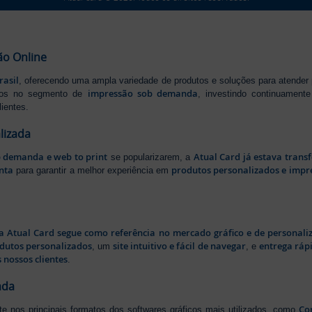
ão Online
rasil
, oferecendo uma ampla variedade de produtos e soluções para atender
impressão sob demanda
iros no segmento de
, investindo continuamen
ientes.
lizada
b demanda e web to print
Atual Card já estava tran
se popularizarem, a
nta
produtos personalizados e impr
para garantir a melhor experiência em
a Atual Card segue como referência no mercado gráfico e de personali
odutos personalizados
site intuitivo e fácil de navegar
entrega rápi
, um
, e
 nossos clientes
.
ada
Cor
rte nos principais formatos dos softwares gráficos mais utilizados, como