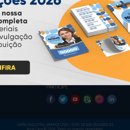
PAGUE COM
* Pagamento com cartão de crédito terá valor adicional.
** Pagamentos a prazo poderão ter acréscimo.
*** Nota fiscal sujeita a emissão de acordo com prestador de
serviço, conforme legislação pertinente.
PARTICIPE
IMPRA INDUSTRIA GRAFICA LTDA | CNPJ: 28.045.354/0002-52
Atual Card © 2026. Todos os direitos reservados.