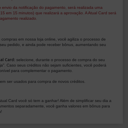
o envio da notificação do pagamento, será realizada uma
 15 em 15 minutos) que realizará a aprovação. A Atual Card será
pagamento realizado.
s compras em nossa loja online, você agiliza o processo de
eu pedido, e ainda pode receber bônus, aumentando seu
al Card:
selecione, durante o processo de compra do seu
ja". Caso seus créditos não sejam suficientes, você poderá
ponível para complementar o pagamento.
dem ser usados para compra de novos créditos.
ual Card você só tem a ganhar! Além de simplificar seu dia a
agamentos separadamente, você ganha valores em bônus para
a!