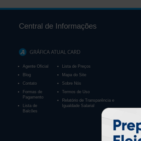
Central de Informações
GRÁFICA ATUAL CARD
Agente Oficial
Lista de Preços
Blog
Mapa do Site
Contato
Sobre Nós
Formas de
Termos de Uso
Pagamento
Relatório de Transparência e
Lista de
Igualdade Salarial
Balcões