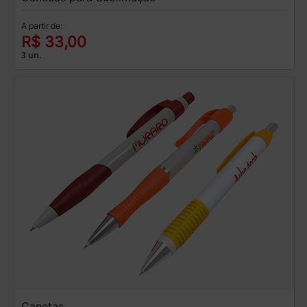
A partir de:
R$ 33,00
3 un.
Canetas