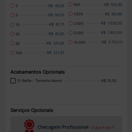
R$ 553,85
500
R$ 46,55
3
R$ 951,90
1.000
R$ 56,05
5
R$ 1.039,30
2.500
R$ 61,75
10
R$ 1.900,00
5.000
R$ 82,65
25
R$ 3.702,15
10.000
R$ 120,65
50
R$ 221,35
100
Acabamentos Opcionais
01 Refile - Tamanho Menor
R$ 10,00
Serviços Opcionais
Checagem Profissional
“O que é isso?”