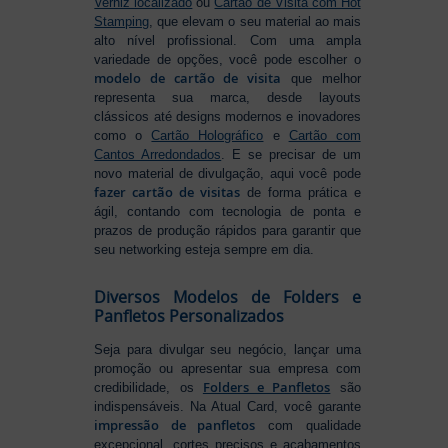
Verniz localizado
ou
Cartão de Visita com Hot
Stamping
, que elevam o seu material ao mais
alto nível profissional. Com uma ampla
variedade de opções, você pode escolher o
modelo de cartão de visita
que melhor
representa sua marca, desde layouts
clássicos até designs modernos e inovadores
como o
Cartão Holográfico
e
Cartão com
Cantos Arredondados
. E se precisar de um
novo material de divulgação, aqui você pode
fazer cartão de visitas
de forma prática e
ágil, contando com tecnologia de ponta e
prazos de produção rápidos para garantir que
seu networking esteja sempre em dia.
Diversos Modelos de Folders e
Panfletos Personalizados
Seja para divulgar seu negócio, lançar uma
promoção ou apresentar sua empresa com
Folders e Panfletos
credibilidade, os
são
indispensáveis. Na Atual Card, você garante
impressão de panfletos
com qualidade
excepcional, cortes precisos e acabamentos