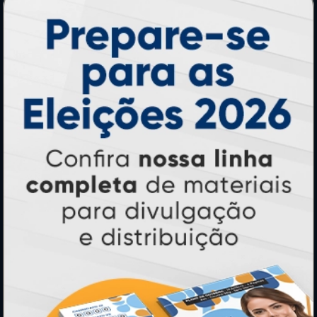
Adesivos
Pastas
Ímãs
Cartão de Visita
Folder, Flyer e Panfleto
Banners e Lonas
Calendários 2027
PAGUE COM