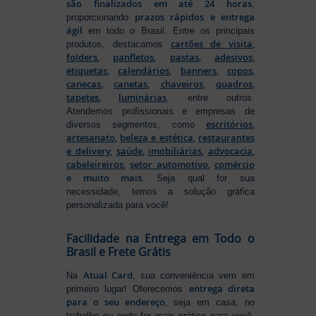
são finalizados em até 24 horas
,
prazos rápidos e entrega
proporcionando
ágil
em todo o Brasil. Entre os principais
cartões de visita
,
produtos, destacamos
folders
,
panfletos
,
pastas
,
adesivos
,
etiquetas
,
calendários
,
banners
,
copos
,
canecas
,
canetas
,
chaveiros
,
quadros
,
tapetes
,
luminárias
, entre outros.
Atendemos profissionais e empresas de
escritórios
,
diversos segmentos, como
artesanato
,
beleza e estética
,
restaurantes
e delivery
,
saúde
,
imobiliárias
,
advocacia
,
cabeleireiros
,
setor automotivo
,
comércio
e muito mais
. Seja qual for sua
necessidade, temos a solução gráfica
personalizada para você!
Facilidade na Entrega em Todo o
Brasil e Frete Grátis
Atual Card
Na
, sua conveniência vem em
entrega direta
primeiro lugar! Oferecemos
para o seu endereço
, seja em casa, no
trabalho ou onde for mais prático para você.