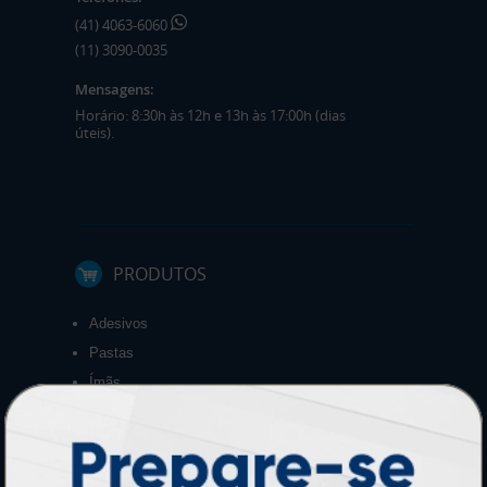
(41) 4063-6060
(11) 3090-0035
Mensagens:
Horário: 8:30h às 12h e 13h às 17:00h (dias
úteis).
PRODUTOS
Adesivos
Pastas
Ímãs
Cartão de Visita
Folder, Flyer e Panfleto
Banners e Lonas