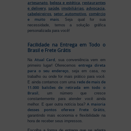
artesanato
,
beleza e estética
,
restaurantes
e delivery
,
saúde
,
imobiliárias
,
advocacia
,
cabeleireiros
,
setor automotivo
,
comércio
e muito mais
. Seja qual for sua
necessidade, temos a solução gráfica
personalizada para você!
Facilidade na Entrega em Todo o
Brasil e Frete Grátis
Atual Card
Na
, sua conveniência vem em
entrega direta
primeiro lugar! Oferecemos
para o seu endereço
, seja em casa, no
trabalho ou onde for mais prático para você.
rede de mais de
E ainda contamos com uma
11.000 balcões de retirada em todo o
Brasil
, um número que cresce
constantemente para atender você ainda
A maioria
melhor. E quer outra notícia boa?
desses pontos oferece Frete Grátis
,
garantindo mais economia e flexibilidade na
hora de receber seus impressos.
Escolha a forma de entrega que se adapta