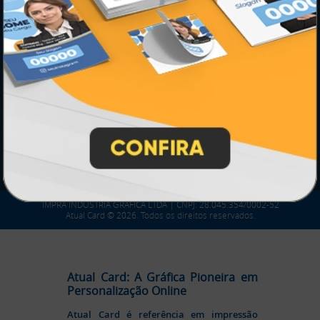
SEGURANÇA
IMPRA INDUSTRIA GRAFICA LTDA | CNPJ: 28.045.354/0002-52
Atual Card © 2026. Todos os direitos reservados.
Atual Card: A Gráfica Pioneira em
Personalização Online
Atual Card é referência em impressão