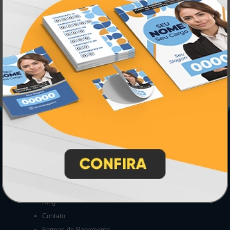
Squeeze Alumínio com Bico e Mosquetão 500ml
A partir de:
R$ 26,90
1 un.
Central de Informações
GRÁFICA ATUAL CARD
Agente Oficial
Blog
Contato
Formas de Pagamento