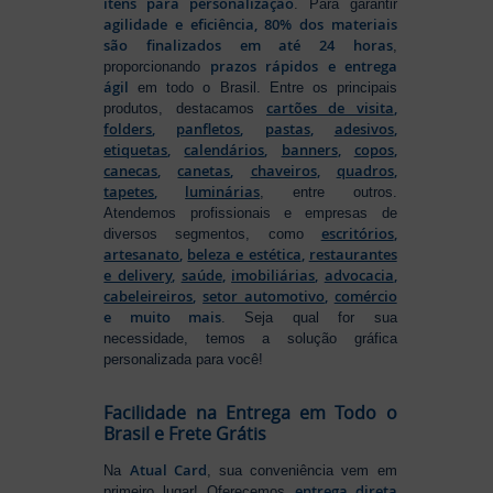
itens para personalização
. Para garantir
agilidade e eficiência, 80% dos materiais
são finalizados em até 24 horas
,
prazos rápidos e entrega
proporcionando
ágil
em todo o Brasil. Entre os principais
cartões de visita
,
produtos, destacamos
folders
,
panfletos
,
pastas
,
adesivos
,
etiquetas
,
calendários
,
banners
,
copos
,
canecas
,
canetas
,
chaveiros
,
quadros
,
tapetes
,
luminárias
, entre outros.
Atendemos profissionais e empresas de
escritórios
,
diversos segmentos, como
artesanato
,
beleza e estética
,
restaurantes
e delivery
,
saúde
,
imobiliárias
,
advocacia
,
cabeleireiros
,
setor automotivo
,
comércio
e muito mais
. Seja qual for sua
necessidade, temos a solução gráfica
personalizada para você!
Facilidade na Entrega em Todo o
Brasil e Frete Grátis
Atual Card
Na
, sua conveniência vem em
entrega direta
primeiro lugar! Oferecemos