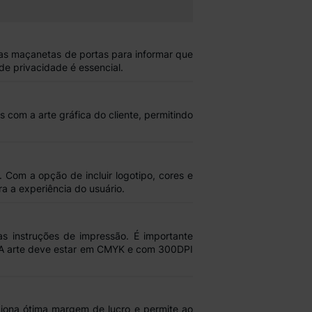
nas
maçanetas de portas
para
informar que
e privacidade é essencial.
is com a
arte gráfica
do cliente, permitindo
. Com a opção de incluir
logotipo, cores e
a a experiência do usuário.
 as
instruções de impressão
. É importante
 A arte deve estar em
CMYK e com 300DPI
ciona
ótima margem de lucro
e permite ao