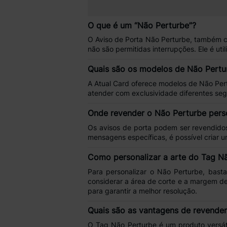
O que é um “Não Perturbe”?
O
Aviso de Porta Não Perturbe
, também 
não são permitidas interrupções
. Ele é ut
Quais são os modelos de Não Pertur
A
Atual Card
oferece modelos de
Não Per
atender com exclusividade diferentes se
Onde revender o Não Perturbe pers
Os
avisos de porta
podem ser revendido
mensagens
específicas, é possível criar
Como personalizar a arte do Tag N
Para personalizar o
Não Perturbe
, bast
considerar a
área de corte
e a
margem de
para garantir a melhor resolução.
Quais são as vantagens de revende
O
Tag Não Perturbe
é um produto versát