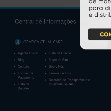
Central de Informações
GRÁFICA ATUAL CARD
Agente Oficial
Lista de Preços
Blog
Mapa do Site
Contato
Sobre Nós
Formas de
Termos de Uso
Pagamento
Relatório de Transparência e
Lista de
Igualdade Salarial
Balcões