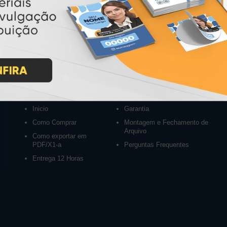
INSTRUÇÕES
Inicio
Garantia
Como Comprar
Montagem e Fechamento de
Arquivo
Como exportar em
PDF/X1-a
Perguntas Frequentes
Entrega 12 Horas