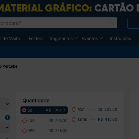
 de Visita
Folders
Segmentos
Eventos
Instruções
o Perturbe
Quantidade
R$ 305,00
500
R$ 139,00
50
R$ 415,00
1.000
R$ 255,00
100
R$ 278,00
250