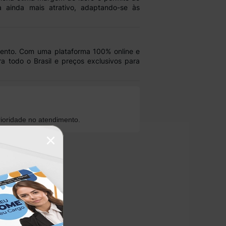
a ainda mais atrativo, adaptando-se às
ento
. Com uma plataforma
100% online
e
a todo o Brasil e preços exclusivos para
ioridade no atendimento.
×