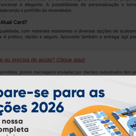
 funcional e elegante
. A possibilidade de personalização o torn
talecendo o portfólio do revendedor.
 Atual Card?
qualidade
, com
materiais resistentes
e
diversas opções de acabam
ra é
prático, rápido e seguro
. Aproveite também a
entrega ágil
par
 ou precisa de ajuda? Clique aqui!
ondidas, porém mensagens enviadas por clientes cadastrados têm pr