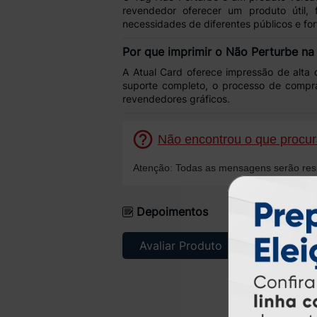
revendedor oferecer um
produto útil,
necessidades de diferentes públicos e for
Por que imprimir o Não Perturbe na
A
Atual Card
oferece
impressão de alta 
suporte completo, o processo de comp
revendedores gráficos
.
Não encontrou o que procura
Atenção: Todas as mensagens serão resp
Depoimentos
Avaliar Produto