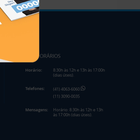
HORÁRIOS
Horário:
8:30h às 12h e 13h às 17:00h
(dias úteis).
Telefones:
(41) 4063-6060
(11) 3090-0035
Mensagens:
Horário: 8:30h às 12h e 13h
às 17:00h (dias úteis).