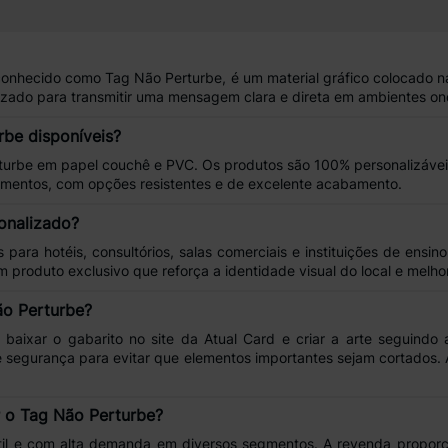
conhecido como
Tag Não Perturbe
, é um material gráfico colocado 
ilizado para transmitir uma
mensagem clara e direta
em ambientes ond
be disponíveis?
turbe
em
papel couchê e PVC
. Os produtos são 100% personalizáve
gmentos, com opções resistentes e de
excelente acabamento
.
onalizado?
s para
hotéis
,
consultórios
,
salas comerciais
e
instituições de ensino
 um produto exclusivo que
reforça a identidade visual do local
e melhor
ão Perturbe?
a
baixar o gabarito
no site da Atual Card e criar a arte seguindo
 segurança
para evitar que elementos importantes sejam cortados.
r o Tag Não Perturbe?
il e com alta
demanda em diversos segmentos
. A revenda propor