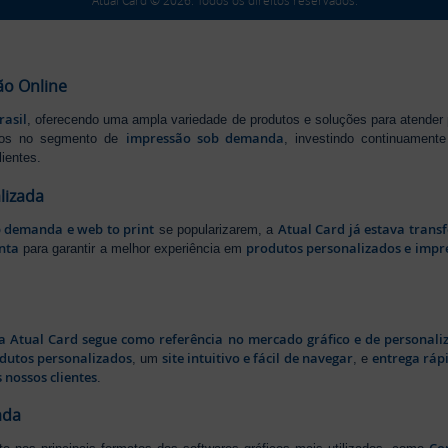
Atual Card © 2026. Todos os direitos reservados.
ão Online
rasil
, oferecendo uma ampla variedade de produtos e soluções para atender
impressão sob demanda
iros no segmento de
, investindo continuamen
ientes.
lizada
b demanda e web to print
Atual Card já estava tran
se popularizarem, a
nta
produtos personalizados e impr
para garantir a melhor experiência em
a Atual Card segue como referência no mercado gráfico e de personali
odutos personalizados
site intuitivo e fácil de navegar
entrega rápi
, um
, e
 nossos clientes
.
ada