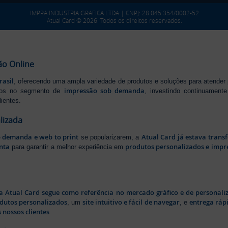
IMPRA INDUSTRIA GRAFICA LTDA | CNPJ: 28.045.354/0002-52
Atual Card © 2026. Todos os direitos reservados.
ão Online
rasil
, oferecendo uma ampla variedade de produtos e soluções para atender
impressão sob demanda
iros no segmento de
, investindo continuamen
ientes.
lizada
b demanda e web to print
Atual Card já estava tran
se popularizarem, a
nta
produtos personalizados e impr
para garantir a melhor experiência em
a Atual Card segue como referência no mercado gráfico e de personali
odutos personalizados
site intuitivo e fácil de navegar
entrega rápi
, um
, e
 nossos clientes
.