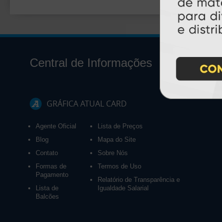
Central de Informações
GRÁFICA ATUAL CARD
Agente Oficial
Lista de Preços
Blog
Mapa do Site
Contato
Sobre Nós
Formas de
Termos de Uso
Pagamento
Relatório de Transparência e
Lista de
Igualdade Salarial
Balcões