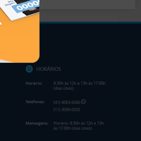
HORÁRIOS
Horário:
8:30h às 12h e 13h às 17:00h
(dias úteis).
Telefones:
(41) 4063-6060
(11) 3090-0035
Mensagens:
Horário: 8:30h às 12h e 13h
às 17:00h (dias úteis).