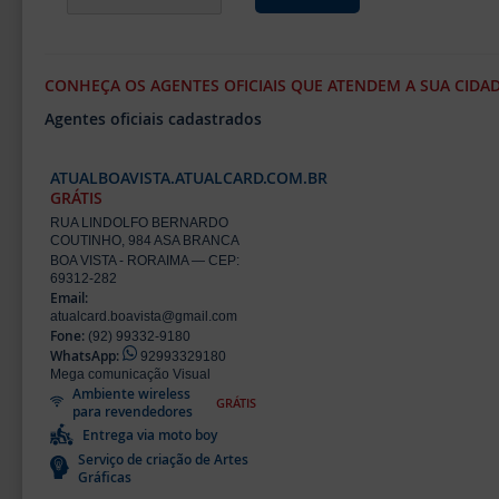
CONHEÇA OS AGENTES OFICIAIS QUE ATENDEM A SUA CIDA
Agentes oficiais cadastrados
ATUALBOAVISTA.ATUALCARD.COM.BR
GRÁTIS
RUA LINDOLFO BERNARDO
COUTINHO, 984 ASA BRANCA
BOA VISTA - RORAIMA — CEP:
69312-282
Email:
atualcard.boavista@gmail.com
Fone:
(92) 99332-9180
WhatsApp:
92993329180
Mega comunicação Visual
Ambiente wireless
GRÁTIS
para revendedores
Entrega via moto boy
Serviço de criação de Artes
Gráficas