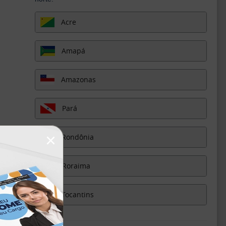
Acre
Amapá
Amazonas
Pará
×
Rondônia
Roraima
Tocantins