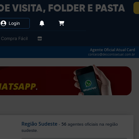
Login
Compra Fácil
Agente Oficial Atual Card
contato@descontoatual.com.br
Região Sudeste
56
-
agentes oficiais na região
sudeste.