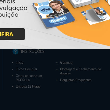
INSTRUÇÕES
Inicio
Garantia
Como Comprar
Montagem e Fechamento de
Arquivo
Como exportar em
PDF/X1-a
Perguntas Frequentes
Entrega 12 Horas