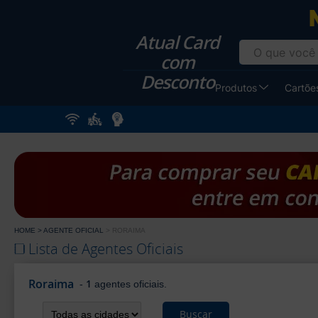
Imprima na
Atual Card
com
Desconto
Produtos
Cartões
HOME
AGENTE OFICIAL
RORAIMA
Lista de Agentes Oficiais
Roraima
1
-
agentes oficiais.
Buscar