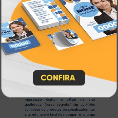
gráfica online,
Muito antes de termos como
impressão sob demanda e web to print
se
Atual Card já estava
popularizarem, a
transformando o mercado gráfico
.
inovando
Nascemos digitais e seguimos
continuamente
tecnologia
, investindo em
de ponta
para garantir a melhor experiência
produtos personalizados e impressão
em
online
agilidade,
. Tudo isso para oferecer
qualidade e soluções inteligentes
que
atendem às suas necessidades.
Liderança e Qualidade em
Impressão
Prestes a completar três décadas de
a Atual Card segue
inovação e serviços,
como referência no mercado gráfico e de
personalização online
, oferecendo
impressão digital e offset de alta
qualidade
portfólio
. Nosso segredo? Um
completo de produtos personalizados
, um
site intuitivo e fácil de navegar
entrega
, e