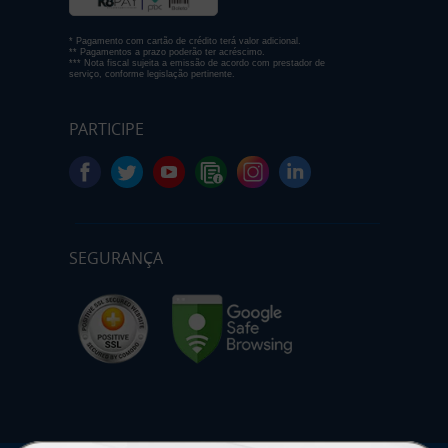
* Pagamento com cartão de crédito terá valor adicional.
** Pagamentos a prazo poderão ter acréscimo.
*** Nota fiscal sujeita a emissão de acordo com prestador de
serviço, conforme legislação pertinente.
PARTICIPE
SEGURANÇA