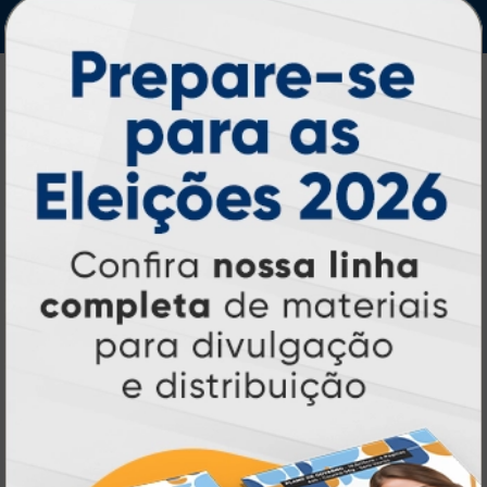
IMPRA INDUSTRIA GRAFICA LTDA | CNPJ: 28.045.354/0002-52
Atual Card © 2026. Todos os direitos reservados.
Atual Card: A Gráfica Pioneira em
Personalização Online
Atual Card é referência em impressão
gráfica online no Brasil
, oferecendo uma
ampla variedade de produtos e soluções para
atender profissionais autônomos, empresas e
revendedores gráficos
quase três
. Com
décadas de experiência
, somos pioneiros no
impressão sob demanda
segmento de
,
tecnologia,
investindo continuamente em
inovação e personalização
para entregar
qualidade, agilidade e a melhor
experiência
aos nossos clientes.
Pioneirismo e Inovação em
Impressão personalizada