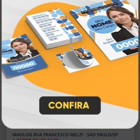
MAISLOG RUA DOMINGOS DE MORAIS - SAO
PAULO/SP
A PARTIR DE: R$ 13,00
Rua Domingos De Morais, 2253 Vila Mariana
Sao Paulo - São Paulo — CEP: 04035959
Entrega em até 2 dias úteis
Fone: (11) 4063-1353
Segunda a Sexta: Das 10:00 às 18:00
Sábado: Das 10:00 às 13:00
MAISLOG AVENIDA DO ARVOREIRO - SAO PAULO/SP
A PARTIR DE: R$ 13,00
Avenida Do Arvoreiro, 186 Parque Das Arvores
Sao Paulo - São Paulo — CEP: 04824959
Entrega em até 2 dias úteis
Fone: (11) 4063-1353
Segunda a Sexta: Das 10:00 às 18:00
Sábado: Das 10:00 às 13:00
MAISLOG RUA FRANCESCO MELZI - SAO PAULO/SP