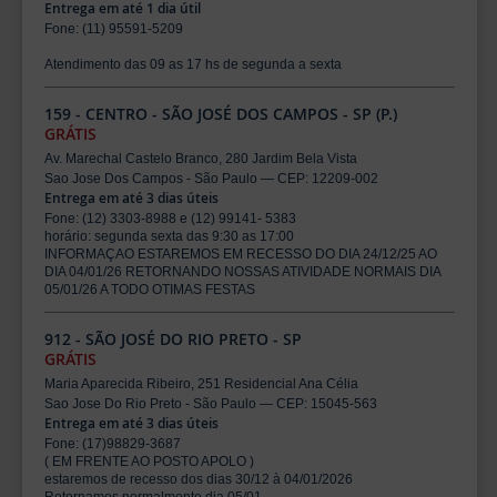
Entrega em até 1 dia útil
Fone: (11) 95591-5209
Atendimento das 09 as 17 hs de segunda a sexta
159 - CENTRO - SÃO JOSÉ DOS CAMPOS - SP (P.)
GRÁTIS
Av. Marechal Castelo Branco, 280 Jardim Bela Vista
Sao Jose Dos Campos - São Paulo — CEP: 12209-002
Entrega em até 3 dias úteis
Fone: (12) 3303-8988 e (12) 99141- 5383
horário: segunda sexta das 9:30 as 17:00
INFORMAÇAO ESTAREMOS EM RECESSO DO DIA 24/12/25 AO
DIA 04/01/26 RETORNANDO NOSSAS ATIVIDADE NORMAIS DIA
05/01/26 A TODO OTIMAS FESTAS
912 - SÃO JOSÉ DO RIO PRETO - SP
GRÁTIS
Maria Aparecida Ribeiro, 251 Residencial Ana Célia
Sao Jose Do Rio Preto - São Paulo — CEP: 15045-563
Entrega em até 3 dias úteis
Fone: (17)98829-3687
( EM FRENTE AO POSTO APOLO )
estaremos de recesso dos dias 30/12 à 04/01/2026