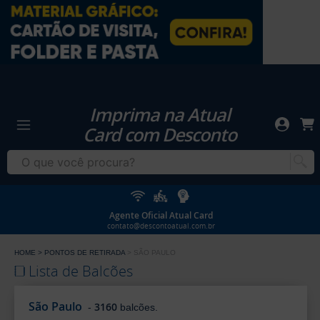
Imprima na Atual
Card com Desconto
Agente Oficial Atual Card
contato@descontoatual.com.br
HOME
PONTOS DE RETIRADA
SÃO PAULO
Lista de Balcões
São Paulo
3160
-
balcões.