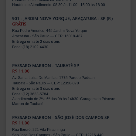
Retornamos normalmente dia 05/01
Horário de Atendimento: 08:30 às 11:00 - 15:00 às 18:00
901 - JARDIM NOVA YORQUE, ARAÇATUBA - SP (P.)
GRÁTIS
Rua Pedro Américo, 445 Jardim Nova Yorque
Aracatuba - São Paulo — CEP: 16018-487
Entrega em até 2 dias úteis
Fone: (18) 2102-4430_
PASSARO MARRON - TAUBATÉ SP
R$ 11,00
Av. Santa Luiza De Marillac, 1775 Parque Paduan
Taubate - São Paulo — CEP: 12350-070
Entrega em até 3 dias úteis
Fone: (12) 3633-5784
Atendimento de 2ª a 6ª das 9h às 14h30. Garagem da Pásasro
Marron de Taubaté.
PASSARO MARRON - SÃO JOSÉ DOS CAMPOS SP
R$ 11,00
Rua Itororó, 221 Vila Piratininga
Sao Jose Dos Campos - São Paulo — CEP: 12216-440