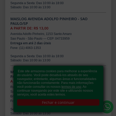
Segunda a Sexta: Das 10:00 às 18:00
Sábado: Das 10:00 às 13:00
MAISLOG AVENIDA ADOLFO PINHEIRO - SAO
PAULO/SP
A PARTIR DE: R$ 13,00
Avenida Adolfo Pinheiro, 1153 Santo Amaro
Sao Paulo - São Paulo — CEP: 04733959
Entrega em até 2 dias úteis
Fone: (11) 4063-1353
Segunda a Sexta: Das 10:00 às 18:00
Sábado: Das 10:00 às 13:00
MAISLOG RUA VOLUNTARIOS DA PATRIA - SAO
Este site armazena cookies para melhorar a experiência
do usuário. Você pode desativá-los através do seu
PAULO/SP
navegador, entretanto, algumas áreas e funcionalidades
A PARTIR DE: R$ 13,00
não funcionarão corretamente. Para mais informações
você pode consultar os nossos
termos de uso
. Ao
Rua Voluntarios Da Patria, 1511 Santana
continuar navegando por este site e utilizando nossos
Sao Paulo - São Paulo — CEP: 02011959
serviços, você aceita estes termos.
Entrega em até 2 dias úteis
Fone: (11) 4063-1353
Fechar e continuar
Segunda a Sexta: Das 10:00 às 18:00
Sábado: Das 10:00 às 13:00