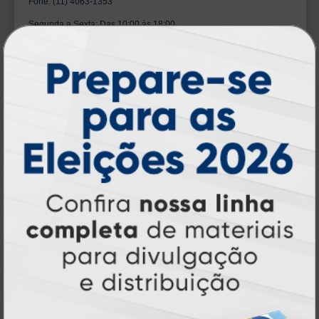
Fone: (11) 4063-1353
Segunda a Sexta: Das 10:00 às 18:00
Sábado: Das 10:00 às 13:00
MAISLOG AVENIDA ANTONIO GONCALVES DA SILVA
- JOSE BONIFACIO/SP
A PARTIR DE: R$ 13,00
Avenida Antonio Goncalves Da Silva, 820 Centro
Jose Bonifacio - São Paulo — CEP: 15200959
Entrega em até 5 dias úteis
Fone: (11) 4063-1353
Segunda a Sexta: Das 10:00 às 18:00
Sábado: Das 10:00 às 13:00
MAISLOG AVENIDA SANTA INES - SAO PAULO/SP
A PARTIR DE: R$ 13,00
Avenida Santa Ines, 300 Parque Mandaqui
Sao Paulo - São Paulo — CEP: 02415959
Entrega em até 2 dias úteis
Fone: (11) 4063-1353
Segunda a Sexta: Das 10:00 às 18:00
Sábado: Das 10:00 às 13:00